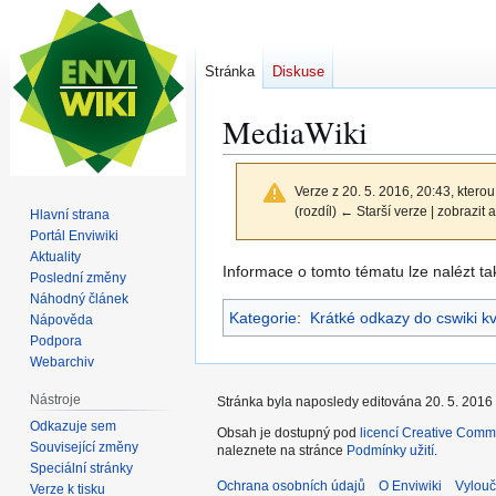
Stránka
Diskuse
MediaWiki
Verze z 20. 5. 2016, 20:43, kterou
(rozdíl) ← Starší verze | zobrazit a
Hlavní strana
Portál Enviwiki
Aktuality
Skočit
Skočit
Informace o tomto tématu lze nalézt t
Poslední změny
na
na
Náhodný článek
Kategorie
:
Krátké odkazy do cswiki k
navigaci
vyhledávání
Nápověda
Podpora
Webarchiv
Nástroje
Stránka byla naposledy editována 20. 5. 2016 
Odkazuje sem
Obsah je dostupný pod
licencí Creative Comm
Související změny
naleznete na stránce
Podmínky užití
.
Speciální stránky
Ochrana osobních údajů
O Enviwiki
Vylouč
Verze k tisku