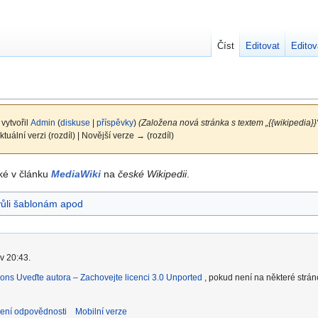
Číst
Editovat
Editov
 vytvořil
Admin
(
diskuse
|
příspěvky
)
(Založena nová stránka s textem „{{wikipedia}}
ktuální verzi (rozdíl) | Novější verze → (rozdíl)
aké v článku
MediaWiki
na
české Wikipedii
.
vůli šablonám apod
v 20:43.
ons Uveďte autora – Zachovejte licenci 3.0 Unported
, pokud není na některé strá
ení odpovědnosti
Mobilní verze