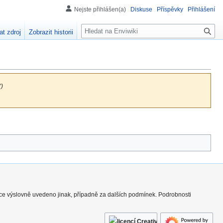
Nejste přihlášen(a)
Diskuse
Příspěvky
Přihlášení
H
at zdroj
Zobrazit historii
l
e
d
á
n
“)
í
nce výslovně uvedeno jinak, případně za dalších podmínek. Podrobnosti