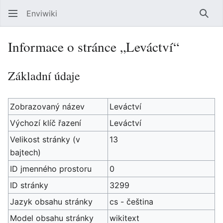
Enviwiki
Hled
Informace o stránce „Leváctví“
Základní údaje
Zobrazovaný název
Leváctví
Výchozí klíč řazení
Leváctví
Velikost stránky (v
13
bajtech)
ID jmenného prostoru
0
ID stránky
3299
Jazyk obsahu stránky
cs - čeština
Model obsahu stránky
wikitext