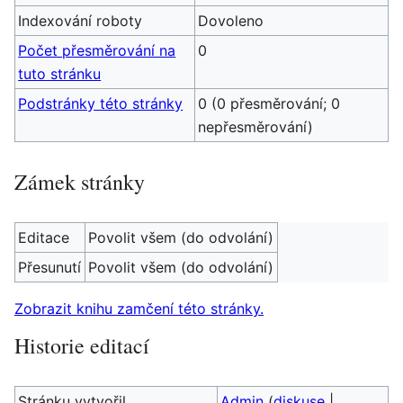
Indexování roboty
Dovoleno
Počet přesměrování na
0
tuto stránku
Podstránky této stránky
0 (0 přesměrování; 0
nepřesměrování)
Zámek stránky
Editace
Povolit všem (do odvolání)
Přesunutí
Povolit všem (do odvolání)
Zobrazit knihu zamčení této stránky.
Historie editací
Stránku vytvořil
Admin
(
diskuse
|