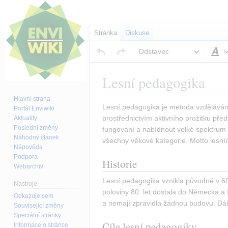
Stránka
Diskuse
Odstavec
S
Lesní pedagogika
Hlavní strana
Skočit
Skočit
Lesní pedagogika je metoda vzdělávání 
Portál Enviwiki
na
na
prostřednictvím aktivního prožitku předá
Aktuality
Poslední změny
navigaci
vyhledávání
fungování a nabídnout velké spektrum mo
Náhodný článek
všechny věkové kategorie. Motto lesníc
Nápověda
Podpora
Historie
Webarchiv
Lesní pedagogika vznikla původně v 60. 
Nástroje
poloviny 80. let dostala do Německa a
Odkazuje sem
a nemají zpravidla žádnou budovu. Dále 
Související změny
Speciální stránky
Cíle lesní pedagogiky
Informace o stránce