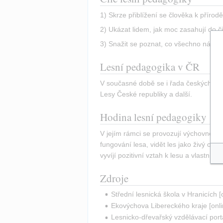
1) Skrze přiblížení se člověka k přírod
2) Ukázat lidem, jak moc zasahují do či
3) Snažit se poznat, co všechno nám př
Lesní pedagogika v ČR
V současné době se i řada českých insti
Lesy České republiky a další.
Hodina lesní pedagogiky
V jejím rámci se provozují výchovné akti
fungování lesa, vidět les jako živý or
vyvíjí pozitivní vztah k lesu a vlastn
Zdroje
Střední lesnická škola v Hranicích [
Ekovýchova Libereckého kraje [onlin
Lesnicko-dřevařský vzdělávací portá