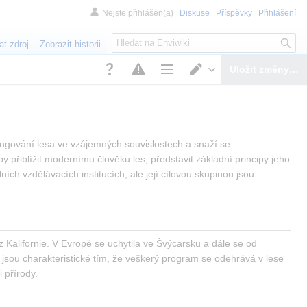
Nejste přihlášen(a)
Diskuse
Příspěvky
Přihlášení
H
at zdroj
Zobrazit historii
l
e
Uložit změny…
d
Možnosti stránky
Přepnout editor
á
n
í
ungování lesa ve vzájemných souvislostech a snaží se 
by přiblížit modernímu člověku les, představit základní principy jeho 
ch vzdělávacích institucích, ale její cílovou skupinou jsou 
 Kalifornie. V Evropě se uchytila ve Švýcarsku a dále se od 
 jsou charakteristické tím, že veškerý program se odehrává v lese 
 přírody.