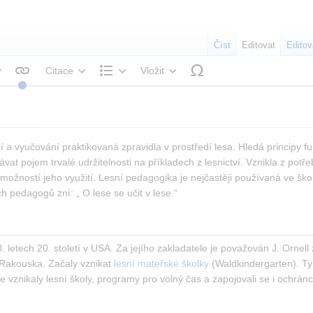
Číst
Editovat
Editov
Citace
Vložit
tyl textu
Struktura
a vyučování praktikovaná zpravidla v prostředí lesa. Hledá principy f
vat pojem trvalé udržitelnosti na příkladech z lesnictví. Vznikla z potře
žností jeho využití. Lesní pedagogika je nejčastěji používaná ve školní
h pedagogů zní: „ O lese se učit v lese.“
letech 20. století v USA. Za jejího zakladatele je považován J. Ornell z
 Rakouska. Začaly vznikat 
lesní mateřské školky
 (Waldkindergarten). Ty
vznikaly lesní školy, programy pro volný čas a zapojovali se i ochránci