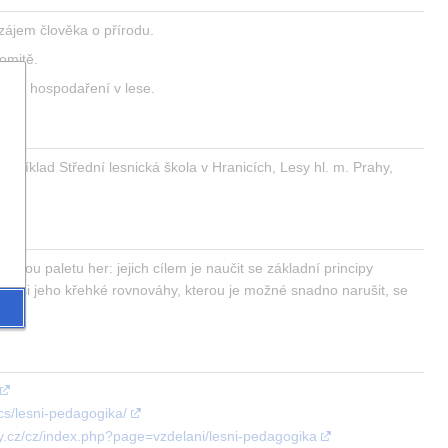
 zájem člověka o přírodu.
domitě.
vného hospodaření v lese.
příklad Střední lesnická škola v Hranicích, Lesy hl. m. Prahy, 
rokou paletu her: jejich cílem je naučit se základní principy 
m si jeho křehké rovnováhy, kterou je možné snadno narušit, se 
cs/lesni-pedagogika/
y.cz/cz/index.php?page=vzdelani/lesni-pedagogika