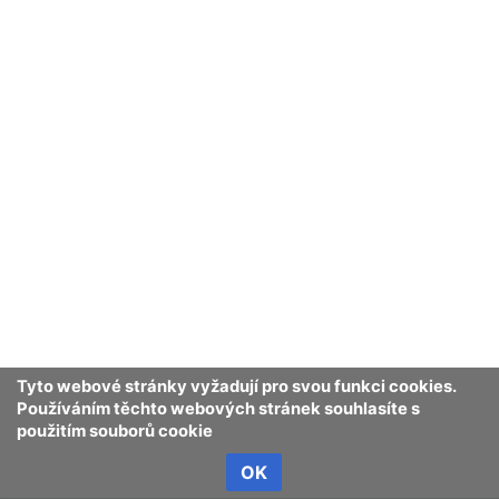
institucích, ale její cílovou skupinou jsou všechny
věkové kategorie. Motto lesních pedagogů zní: „ O
lese se učit v lese.“
Historie
Cíle lesní pedagogiky
Lesní pedagogika v ČR
Hodina lesní pedagogiky
Tyto webové stránky vyžadují pro svou funkci cookies.
Používáním těchto webových stránek souhlasíte s
Zdroje
použitím souborů cookie
OK