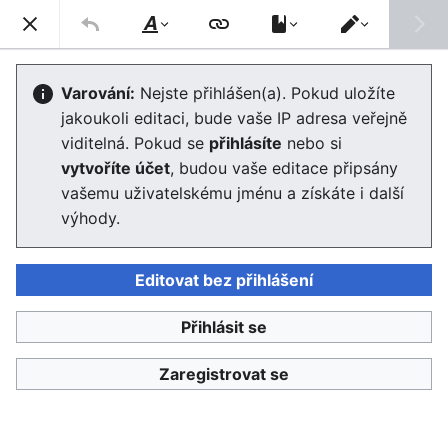
Enviwiki
Hled
Styl
Přepnout
textu
editor
Lesní pedagogika
Varování:
Nejste přihlášen(a). Pokud uložíte
jakoukoli editaci, bude vaše IP adresa veřejně
viditelná. Pokud se
přihlásíte
nebo si
Jazyk
Sledovat
Edit
vytvoříte účet
, budou vaše editace připsány
vašemu uživatelskému jménu a získáte i další
výhody.
Lesní pedagogika je metoda vzdělávání a vyučování
praktikovaná zpravidla v prostředí lesa. Hledá principy
fungování lesa ve vzájemných souvislostech a snaží se
Editovat bez přihlášení
prostřednictvím aktivního prožitku předávat pojem
trvalé udržitelnosti na příkladech z lesnictví. Vznikla z
Přihlásit se
potřeby přiblížit modernímu člověku les, představit
Zaregistrovat se
základní principy jeho fungování a nabídnout velké
spektrum možností jeho využití. Lesní pedagogika je
nejčastěji používaná ve školních vzdělávacích