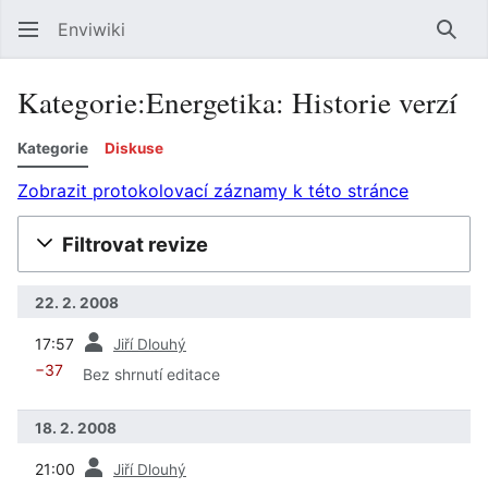
Enviwiki
Hled
Kategorie:Energetika: Historie verzí
Kategorie
Diskuse
Zobrazit protokolovací záznamy k této stránce
Filtrovat revize
22. 2. 2008
předchozí
17:57
Jiří Dlouhý
−37
Bez shrnutí editace
18. 2. 2008
předchozí
21:00
Jiří Dlouhý