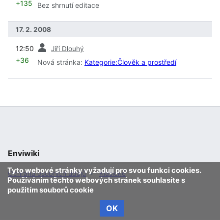
+135
Bez shrnutí editace
17. 2. 2008
předchozí
12:50
Jiří Dlouhý
+36
Nová stránka:
Kategorie:Člověk a prostředí
Enviwiki
Tyto webové stránky vyžadují pro svou funkci cookies.
Ochrana osobních údajů
Klasické
Používáním těchto webových stránek souhlasíte s
použitím souborů cookie
OK