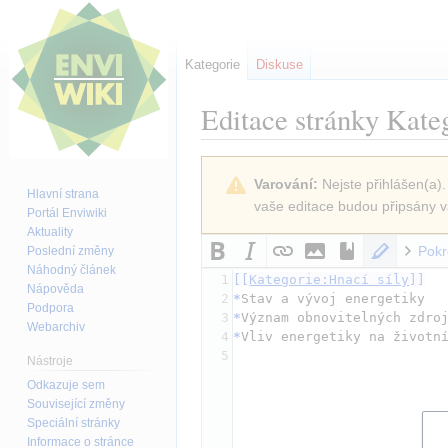
Kategorie
Diskuse
Editace stránky
Kateg
Skočit
Skočit
Varování:
Nejste přihlášen(a).
na
na
Hlavní strana
vaše editace budou připsány v
navigaci
vyhledávání
Portál Enviwiki
Aktuality
Pokr
Poslední změny
Náhodný článek
1
[[
Kategorie:Hnací síly
]]
Nápověda
2
*
Stav a vývoj energetiky
Podpora
3
*
Význam obnovitelných zdro
Webarchiv
4
*
Vliv energetiky na životn
5
Nástroje
Odkazuje sem
Související změny
Speciální stránky
Informace o stránce