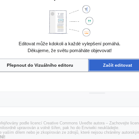
Editovat může kdokoli a každé vylepšení pomáhá.
Děkujeme, že světu pomáháte objevovat!
Přepnout do Vizuálního editoru
Začít editovat
řejňovány podle licencí Creative Commons Uveďte autora – Zachovejte licenc
milosrdně upravován a volně šířen, pak ho do Enviwiki neukládejte.
e vaším dílem nebo je zkopírován ze zdrojů, které nejsou chráněny autorský
NÍ!