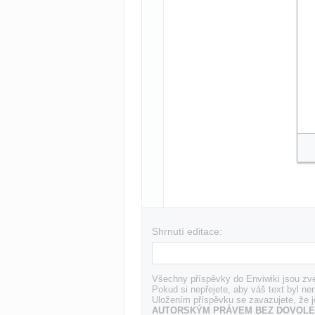
Shrnutí editace:
Všechny příspěvky do Enviwiki jsou zve
Pokud si nepřejete, aby váš text byl ne
Uložením příspěvku se zavazujete, že j
AUTORSKÝM PRÁVEM BEZ DOVOLE