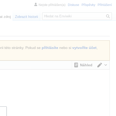
Nejste přihlášen(a)
Diskuse
Příspěvky
Přihlášení
H
at zdroj
Zobrazit historii
l
e
d
á
n
rii této stránky. Pokud se
přihlásíte
nebo si
vytvoříte účet
,
í
Náhled
Přepno