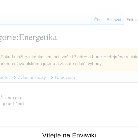
Číst
Editovat
Editov
orie:Energetika
 Pokud uložíte jakoukoli editaci, vaše IP adresa bude zveřejněna v histo
ašemu uživatelskému jménu a získáte i další výhody.
očilé
Zvláštní znaky
Nápověda
jů energie
í prostředí
Vítejte na Enviwiki