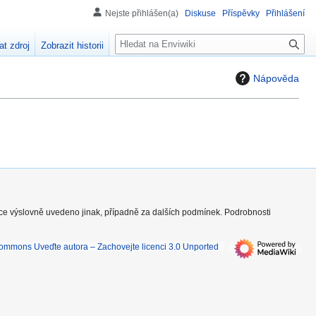
Nejste přihlášen(a)
Diskuse
Příspěvky
Přihlášení
H
at zdroj
Zobrazit historii
l
e
Nápověda
d
á
n
í
nce výslovně uvedeno jinak, případně za dalších podmínek. Podrobnosti