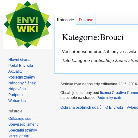
Kategorie
Diskuse
Kategorie
:
Brouci
Skočit
Skočit
Věci přenesené přes šablony z cs:wiki
na
na
Hlavní strana
Tato kategorie neobsahuje žádné strán
navigaci
vyhledávání
Portál Enviwiki
Aktuality
Poslední změny
Náhodný článek
Stránka byla naposledy editována 23. 5. 2016 
Nápověda
Obsah je dostupný pod
licencí Creative Comm
Podpora
naleznete na stránce
Podmínky užití
.
Webarchiv
Ochrana osobních údajů
O Enviwiki
Vylouč
Nástroje
Odkazuje sem
Související změny
Speciální stránky
Verze k tisku