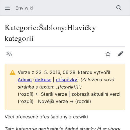
Enviwiki
Hled
Kategorie
:
Šablony:Hlavičky
kategorií
Jazyk
Sledovat
Edit
Verze z 23. 5. 2016, 06:28, kterou vytvořil
Admin
(
diskuse
|
příspěvky
)
(Založena nová
stránka s textem „{{cswiki}}“)
(rozdíl) ← Starší verze | zobrazit aktuální verzi
(rozdíl) | Novější verze → (rozdíl)
Věci přenesené přes šablony z cs:wiki
Tato kategorie neobsahuje žádné stránky či soubory.