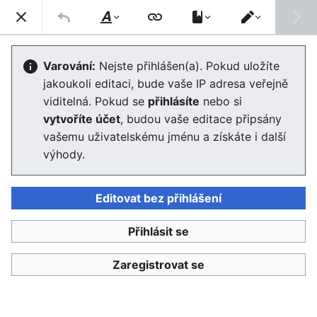
Enviwiki
Hled
Styl
Přepnout
textu
editor
Hlavní strana/Kategorie
Varování:
Nejste přihlášen(a). Pokud uložíte
jakoukoli editaci, bude vaše IP adresa veřejně
Editor se nyní načte. Pokud tuto zprávu stále vidíte po
viditelná. Pokud se
přihlásíte
nebo si
několika sekundách, prosím
obnovte stránku
.
vytvoříte účet
, budou vaše editace připsány
vašemu uživatelskému jménu a získáte i další
výhody.
Editovat bez přihlášení
Enviwiki
Přihlásit se
Ochrana osobních údajů
Klasické
Zaregistrovat se