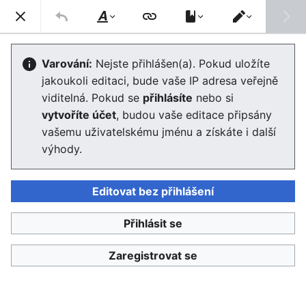
Enviwiki
Hled
Styl
Přepnout
textu
editor
Hierarchie
Varování:
Nejste přihlášen(a). Pokud uložíte
jakoukoli editaci, bude vaše IP adresa veřejně
Editor se nyní načte. Pokud tuto zprávu stále vidíte po
viditelná. Pokud se
přihlásíte
nebo si
několika sekundách, prosím
obnovte stránku
.
vytvoříte účet
, budou vaše editace připsány
vašemu uživatelskému jménu a získáte i další
výhody.
Editovat bez přihlášení
Enviwiki
Přihlásit se
Ochrana osobních údajů
Klasické
Zaregistrovat se