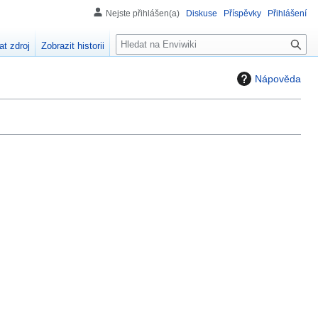
Nejste přihlášen(a)
Diskuse
Příspěvky
Přihlášení
H
at zdroj
Zobrazit historii
l
e
Nápověda
d
á
n
í