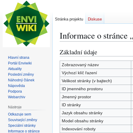
Stránka projektu
Diskuse
Informace o stránce 
Základní údaje
Skočit
Skočit
na
na
Hlavní strana
Portál Enviwiki
navigaci
vyhledávání
Zobrazovaný název
Aktuality
Výchozí klíč řazení
Poslední změny
Náhodný článek
Velikost stránky (v bajtech)
Nápověda
ID jmenného prostoru
Podpora
Jmenný prostor
Webarchiv
ID stránky
Nástroje
Jazyk obsahu stránky
Odkazuje sem
Související změny
Model obsahu stránky
Speciální stránky
Indexování roboty
Informace o stránce