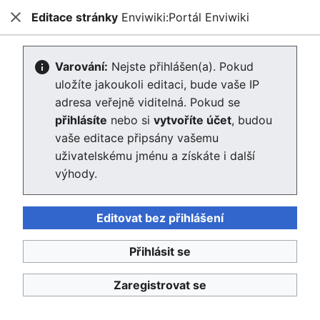
Editace stránky
Enviwiki:Portál Enviwiki
Enviwiki
Zavřít
Hled
Editace stránky Enviwiki:Portál
Varování:
Nejste přihlášen(a). Pokud
uložíte jakoukoli editaci, bude vaše IP
Enviwiki
adresa veřejně viditelná. Pokud se
přihlásíte
nebo si
vytvoříte účet
, budou
Editor se nyní načte. Pokud tuto zprávu stále vidíte po
vaše editace připsány vašemu
několika sekundách, prosím
obnovte stránku
.
uživatelskému jménu a získáte i další
výhody.
Editovat bez přihlášení
Enviwiki
Přihlásit se
Ochrana osobních údajů
Klasické
Zaregistrovat se