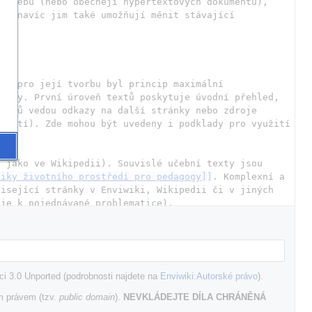
í webů (nebo obecněji hypertextových dokumentů), 
le navíc jim také umožňují měnit stávající 
em pro její tvorbu byl princip maximální 
aiky. První úroveň textů poskytuje úvodní přehled, 
extů vedou odkazy na další stránky nebo zdroje 
užití). Zde mohou být uvedeny i podklady pro využití 
ké texty atd. 
 jako ve Wikipedii). Souvislé učební texty jsou 
tiky životního prostředí pro pedagogy
]]
. Komplexní a 
isející stránky v Enviwiki, Wikipedii či v jiných 
zdrojích na internetu (jsou tak systematicky shromažďovány elektronické i jiné zdroje k pojednávané problematice). 
održovat 
[[
Nápověda:Struktura stránky
|
žádoucí 
i 3.0 Unported (podrobnosti najdete na
Enviwiki:Autorské právo
).
m právem (tzv.
public domain
).
NEVKLÁDEJTE DÍLA CHRÁNĚNÁ
kladatel Wikipedie Jimmy Walles založil, po diskusi 
u můžete najít na 
http://
green.wikia.com
</
ref
>
, každá 