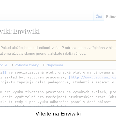
Číst
Editov
wiki:Enviwiki
 Pokud uložíte jakoukoli editaci, vaše IP adresa bude zveřejněna v histo
ašemu uživatelskému jménu a získáte i další výhody.
očilé
Zvláštní znaky
Nápověda
ki
]]
 je specializovaná elektronická platforma věnovaná pr
jí základ byl vytvořen pracovníky 
[
http://
www.czp.cuni.c
m pro výuku životního prostředí na vysokých školách, pro
e dobře využitelná pro zveřejnění studentských prací (ob
 slouží tedy i pro výuku odborného psaní v dané oblasti. 
informace učitelé a studenti na nižších stupních vzdělávání. 
Vítejte na Enviwiki