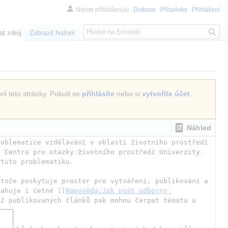
Nejste přihlášen(a)
Diskuse
Příspěvky
Přihlášení
H
at zdroj
Zobrazit historii
l
e
d
á
n
rii této stránky. Pokud se
přihlásíte
nebo si
vytvoříte účet
,
í
Náhled
oblematice vzdělávání v oblasti životního prostředí 
z
Centra pro otázky životního prostředí Univerzity 
 a postupně se do projektu zapojují další pedagogové, studenti a zájemci o tuto problematiku. 
tože poskytuje prostor pro vytváření, publikování a 
sahuje i četné 
[[
Nápověda:Jak psát odborný 
Z publikovaných článků pak mohou čerpat témata a 