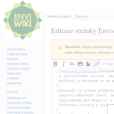
Stránka projektu
Diskuse
Editace stránky
Envi
Skočit
Skočit
Varování:
Nejste přihlášen(a).
na
na
Hlavní strana
vaše editace budou připsány v
navigaci
vyhledávání
Portál Enviwiki
Aktuality
Pokr
Poslední změny
Náhodný článek
1
[[
Enviwiki:Enviwiki
|
Enviwi
Nápověda
a udržitelného rozvoje. Je
Podpora
Karlovy
]
Webarchiv
2
3
Enviwiki je určena předevší
Nástroje
sdílení odborných textů. J
Odkazuje sem
text
|
návody pro psaní
]]
) a
Související změny
Speciální stránky
4
Informace o stránce