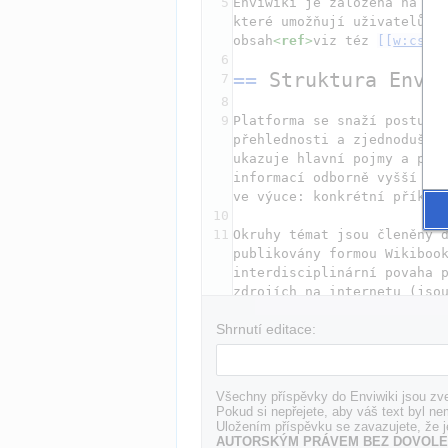
5
Enviwiki je založena na 
[[
které umožňují uživatelům p
obsah
<
ref
>
viz téz 
[[
w:cs:W
6
==
 Struktura Envi
7
8
9
Platforma se snaží postupně
přehlednosti a zjednodušení
ukazuje hlavní pojmy a prin
informací odborně vyšší úro
10
11
Okruhy témat jsou členěny d
publikovány formou Wikiboo
interdisciplinární povaha p
12
Shrnutí editace:
13
Struktura jednotlivých str
formát
]]
14
==
 Enviwiki a Wik
15
Všechny příspěvky do Enviwiki jsou zve
16
Pokud si nepřejete, aby váš text byl ne
Uložením příspěvku se zavazujete, že j
17
Enviwiki rozhodně nemá amb
AUTORSKÝM PRÁVEM BEZ DOVOLE
s Al-Gorem, speciální wiki