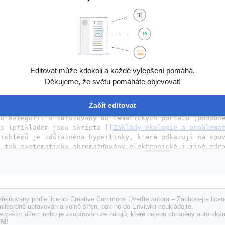
Wiki - metodika/Co je to wiki?
|
filozofii wiki
]]
 - označen
řidávat obsah, podobně jako v internetových diskusích, a
iki
|
wiki
]]
 na české Wikipedii
</
ref
>
. 
wiki  
==
 mapovat celou šíři environmentální problematiky; základ
Editovat může kdokoli a každé vylepšení pomáhá.
, aby mohla sloužit jako zdroj informací i pro poučené l
cipy uvažování v daných oblastech. Z těchto základních t
Děkujeme, že světu pomáháte objevovat!
vně (například zdroje statistických dat pro praktické vy
ve výuce: konkrétní příklady a případové studie, metodické a teoretic
Začít editovat
o kategorií a sdružovány do tematických portálů (podobně
ks (příkladem jsou skripta 
[[
Základy ekologie a problema
roblémů je zdůrazněna hyperlinky, které odkazují na souv
ánek v Enviwiki souvisí s celkovou koncepcí a je třeba d
ipedie  
==
řejňovány podle licencí Creative Commons Uveďte autora – Zachovejte licenc
milosrdně upravován a volně šířen, pak ho do Enviwiki neukládejte.
e vaším dílem nebo je zkopírován ze zdrojů, které nejsou chráněny autorský
ici se stát konkurencí Wikipedie
<
ref
>
Dokonce i samotný za
NÍ!
 pro problematiku životního prostředí Wikia Green, ktero