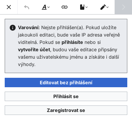
Enviwiki
Hled
Styl
Přepnout
textu
editor
Environmentální Kuznetsova křivka
Varování:
Nejste přihlášen(a). Pokud uložíte
jakoukoli editaci, bude vaše IP adresa veřejně
Editor se nyní načte. Pokud tuto zprávu stále vidíte po
viditelná. Pokud se
přihlásíte
nebo si
několika sekundách, prosím
obnovte stránku
.
vytvoříte účet
, budou vaše editace připsány
vašemu uživatelskému jménu a získáte i další
výhody.
Editovat bez přihlášení
Enviwiki
Přihlásit se
Ochrana osobních údajů
Klasické
Zaregistrovat se