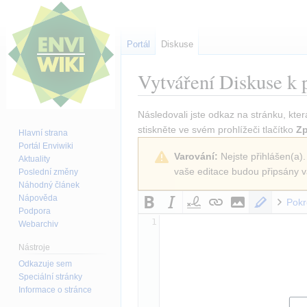
Portál
Diskuse
Vytváření
Diskuse k 
Skočit
Skočit
Následovali jste odkaz na stránku, kter
na
na
stiskněte ve svém prohlížeči tlačítko
Zp
Hlavní strana
navigaci
vyhledávání
Portál Enviwiki
Varování:
Nejste přihlášen(a).
Aktuality
vaše editace budou připsány v
Poslední změny
Náhodný článek
Nápověda
Pokr
Podpora
1
Webarchiv
Nástroje
Odkazuje sem
Speciální stránky
Informace o stránce