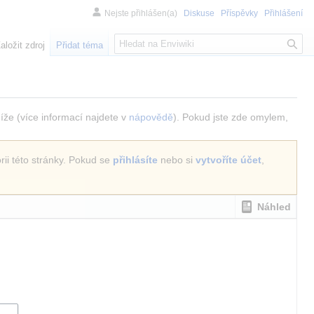
Nejste přihlášen(a)
Diskuse
Příspěvky
Přihlášení
H
aložit zdroj
Přidat téma
l
e
d
á
n
níže (více informací najdete v
nápovědě
). Pokud jste zde omylem,
í
rii této stránky. Pokud se
přihlásíte
nebo si
vytvoříte účet
,
Náhled