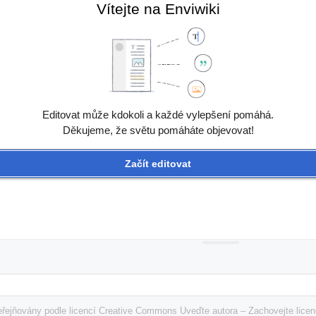
Vítejte na Enviwiki
Editovat může kdokoli a každé vylepšení pomáhá.
Děkujeme, že světu pomáháte objevovat!
Začít editovat
řejňovány podle licencí Creative Commons Uveďte autora – Zachovejte licenc