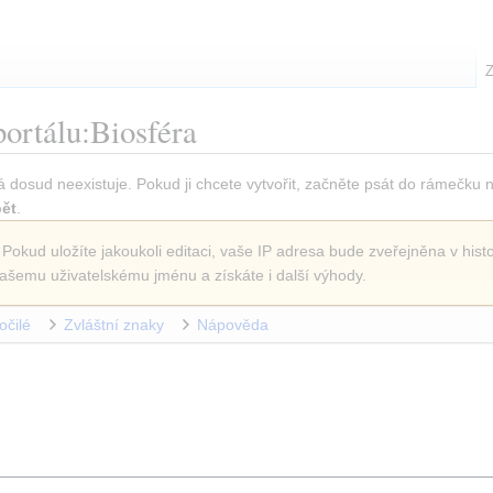
Z
portálu:Biosféra
á dosud neexistuje. Pokud ji chcete vytvořit, začněte psát do rámečku 
ět
.
 Pokud uložíte jakoukoli editaci, vaše IP adresa bude zveřejněna v histo
ašemu uživatelskému jménu a získáte i další výhody.
očilé
Zvláštní znaky
Nápověda