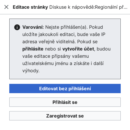
Editace stránky
Diskuse k nápovědě:Regionální případové studie –obsahová struktura
Enviwiki
Zavřít
Hled
Vytváření Diskuse k
Varování:
Nejste přihlášen(a). Pokud
uložíte jakoukoli editaci, bude vaše IP
nápovědě:Regionální případové
adresa veřejně viditelná. Pokud se
studie –obsahová struktura
přihlásíte
nebo si
vytvoříte účet
, budou
vaše editace připsány vašemu
Editor se nyní načte. Pokud tuto zprávu stále vidíte po
uživatelskému jménu a získáte i další
několika sekundách, prosím
obnovte stránku
.
výhody.
Zpět na stránku „Regionální případové studie –obsahová
Editovat bez přihlášení
struktura“.
Přihlásit se
Zaregistrovat se