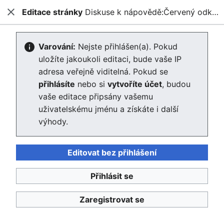
Editace stránky
Diskuse k nápovědě:Červený odkaz
Enviwiki
Zavřít
Hled
Vytváření Diskuse k
Varování:
Nejste přihlášen(a). Pokud
uložíte jakoukoli editaci, bude vaše IP
nápovědě:Červený odkaz
adresa veřejně viditelná. Pokud se
přihlásíte
nebo si
vytvoříte účet
, budou
Editor se nyní načte. Pokud tuto zprávu stále vidíte po
vaše editace připsány vašemu
několika sekundách, prosím
obnovte stránku
.
uživatelskému jménu a získáte i další
výhody.
Zpět na stránku „Červený odkaz“.
Editovat bez přihlášení
Přihlásit se
Enviwiki
Zaregistrovat se
Ochrana osobních údajů
Klasické