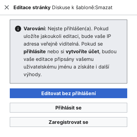
Editace stránky
Diskuse k šabloně:Smazat
Enviwiki
Zavřít
Hled
Editace stránky Diskuse k
Varování:
Nejste přihlášen(a). Pokud
uložíte jakoukoli editaci, bude vaše IP
šabloně:Smazat
adresa veřejně viditelná. Pokud se
přihlásíte
nebo si
vytvoříte účet
, budou
Editor se nyní načte. Pokud tuto zprávu stále vidíte po
vaše editace připsány vašemu
několika sekundách, prosím
obnovte stránku
.
uživatelskému jménu a získáte i další
výhody.
Zpět na stránku „Smazat“.
Editovat bez přihlášení
Přihlásit se
Enviwiki
Zaregistrovat se
Ochrana osobních údajů
Klasické