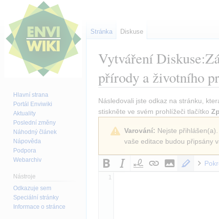
Stránka
Diskuse
Vytváření
Diskuse:Zá
přírody a životního p
Hlavní strana
Skočit
Skočit
Následovali jste odkaz na stránku, kter
Portál Enviwiki
na
na
stiskněte ve svém prohlížeči tlačítko
Zp
Aktuality
navigaci
vyhledávání
Poslední změny
Varování:
Nejste přihlášen(a).
Náhodný článek
vaše editace budou připsány v
Nápověda
Podpora
Webarchiv
Pokr
Nástroje
1
Odkazuje sem
Speciální stránky
Informace o stránce