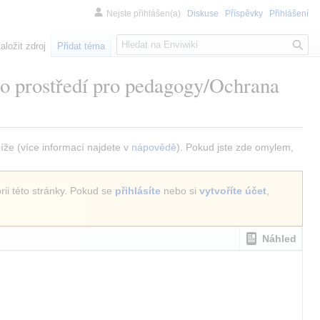
Nejste přihlášen(a)
Diskuse
Příspěvky
Přihlášení
H
aložit zdroj
Přidat téma
l
e
ho prostředí pro pedagogy/Ochrana
d
á
n
í
níže (více informací najdete v
nápovědě
). Pokud jste zde omylem,
rii této stránky. Pokud se
přihlásíte
nebo si
vytvoříte účet
,
Náhled