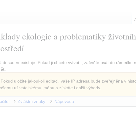
Z
klady ekologie a problematiky životní
rostředí
á dosud neexistuje. Pokud ji chcete vytvořit, začněte psát do rámečku 
ět
.
 Pokud uložíte jakoukoli editaci, vaše IP adresa bude zveřejněna v histo
ašemu uživatelskému jménu a získáte i další výhody.
očilé
Zvláštní znaky
Nápověda