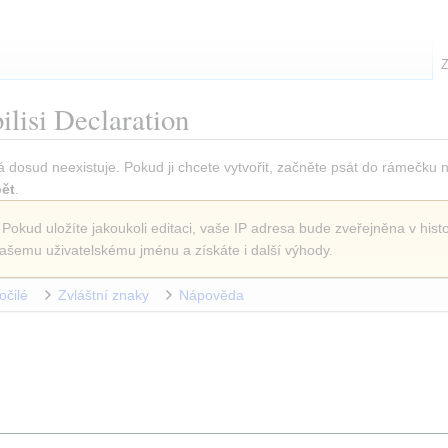
Z
ilisi Declaration
á dosud neexistuje. Pokud ji chcete vytvořit, začněte psát do rámečku 
ět
.
 Pokud uložíte jakoukoli editaci, vaše IP adresa bude zveřejněna v histo
ašemu uživatelskému jménu a získáte i další výhody.
očilé
Zvláštní znaky
Nápověda