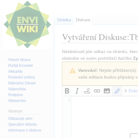
Stránka
Diskuse
Vytváření
Diskuse:Tb
Skočit
Skočit
Následovali jste odkaz na stránku, kter
na
na
stiskněte ve svém prohlížeči tlačítko
Zp
Hlavní strana
navigaci
vyhledávání
Portál Enviwiki
Varování:
Nejste přihlášen(a).
Aktuality
vaše editace budou připsány v
Poslední změny
Náhodný článek
Nápověda
Pokr
Podpora
1
Webarchiv
Nástroje
Odkazuje sem
Speciální stránky
Informace o stránce