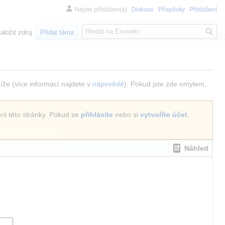
Nejste přihlášen(a)
Diskuse
Příspěvky
Přihlášení
H
aložit zdroj
Přidat téma
l
e
d
á
n
níže (více informací najdete v
nápovědě
). Pokud jste zde omylem,
í
rii této stránky. Pokud se
přihlásíte
nebo si
vytvoříte účet
,
Náhled