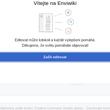
Vítejte na Enviwiki
Editovat může kdokoli a každé vylepšení pomáhá.
Děkujeme, že světu pomáháte objevovat!
Začít editovat
řejňovány podle licencí Creative Commons Uveďte autora – Zachovejte licenc