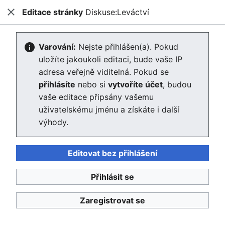
Editace stránky
Diskuse:Leváctví
Enviwiki
Zavřít
Hled
Vytváření Diskuse:Leváctví
Varování:
Nejste přihlášen(a). Pokud
uložíte jakoukoli editaci, bude vaše IP
Editor se nyní načte. Pokud tuto zprávu stále vidíte po
adresa veřejně viditelná. Pokud se
několika sekundách, prosím
obnovte stránku
.
přihlásíte
nebo si
vytvoříte účet
, budou
vaše editace připsány vašemu
Zpět na stránku „Leváctví“.
uživatelskému jménu a získáte i další
výhody.
Editovat bez přihlášení
Přihlásit se
Enviwiki
Ochrana osobních údajů
Klasické
Zaregistrovat se