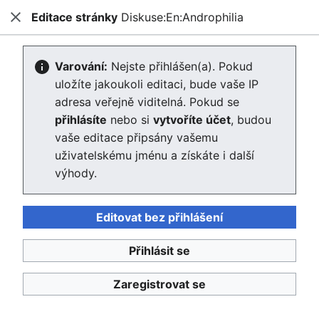
Editace stránky
Diskuse:En:Androphilia
Enviwiki
Zavřít
Hled
Vytváření Diskuse:En:Androphilia
Varování:
Nejste přihlášen(a). Pokud
uložíte jakoukoli editaci, bude vaše IP
Editor se nyní načte. Pokud tuto zprávu stále vidíte po
adresa veřejně viditelná. Pokud se
několika sekundách, prosím
obnovte stránku
.
přihlásíte
nebo si
vytvoříte účet
, budou
vaše editace připsány vašemu
Zpět na stránku „En:Androphilia“.
uživatelskému jménu a získáte i další
výhody.
Editovat bez přihlášení
Přihlásit se
Enviwiki
Ochrana osobních údajů
Klasické
Zaregistrovat se