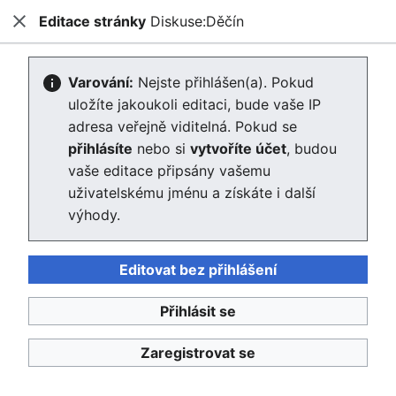
Editace stránky
Diskuse:Děčín
Enviwiki
Zavřít
Hled
Vytváření Diskuse:Děčín
Varování:
Nejste přihlášen(a). Pokud
uložíte jakoukoli editaci, bude vaše IP
Editor se nyní načte. Pokud tuto zprávu stále vidíte po
adresa veřejně viditelná. Pokud se
několika sekundách, prosím
obnovte stránku
.
přihlásíte
nebo si
vytvoříte účet
, budou
vaše editace připsány vašemu
Zpět na stránku „Děčín“.
uživatelskému jménu a získáte i další
výhody.
Editovat bez přihlášení
Přihlásit se
Enviwiki
Ochrana osobních údajů
Klasické
Zaregistrovat se