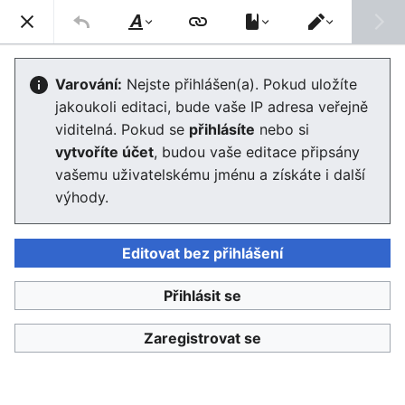
Enviwiki
Hled
Styl
Přepnout
textu
editor
Diskurzivní podoba vzdělání
Varování:
Nejste přihlášen(a). Pokud uložíte
jakoukoli editaci, bude vaše IP adresa veřejně
Editor se nyní načte. Pokud tuto zprávu stále vidíte po
viditelná. Pokud se
přihlásíte
nebo si
několika sekundách, prosím
obnovte stránku
.
vytvoříte účet
, budou vaše editace připsány
vašemu uživatelskému jménu a získáte i další
výhody.
Editovat bez přihlášení
Enviwiki
Přihlásit se
Ochrana osobních údajů
Klasické
Zaregistrovat se