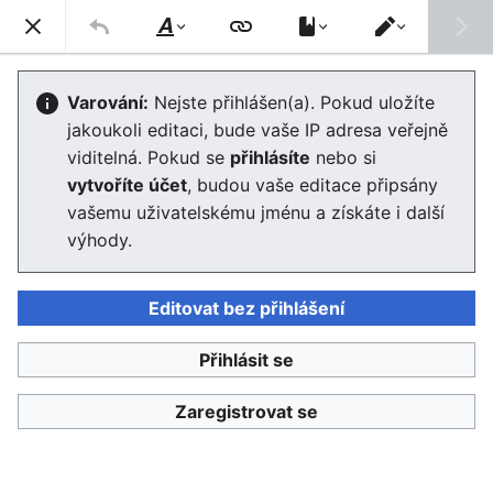
Enviwiki
Hled
Styl
Přepnout
textu
editor
Commons
Varování:
Nejste přihlášen(a). Pokud uložíte
jakoukoli editaci, bude vaše IP adresa veřejně
Editor se nyní načte. Pokud tuto zprávu stále vidíte po
viditelná. Pokud se
přihlásíte
nebo si
několika sekundách, prosím
obnovte stránku
.
vytvoříte účet
, budou vaše editace připsány
vašemu uživatelskému jménu a získáte i další
výhody.
Editovat bez přihlášení
Enviwiki
Přihlásit se
Ochrana osobních údajů
Klasické
Zaregistrovat se