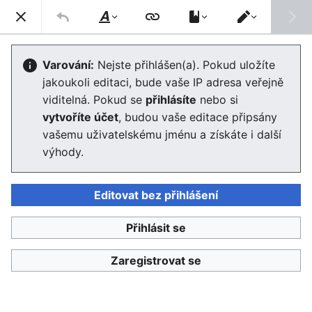
Enviwiki
Hled
Styl
Přepnout
textu
editor
Analýza trendů a předvídání
Varování:
Nejste přihlášen(a). Pokud uložíte
jakoukoli editaci, bude vaše IP adresa veřejně
Editor se nyní načte. Pokud tuto zprávu stále vidíte po
viditelná. Pokud se
přihlásíte
nebo si
několika sekundách, prosím
obnovte stránku
.
vytvoříte účet
, budou vaše editace připsány
vašemu uživatelskému jménu a získáte i další
výhody.
Editovat bez přihlášení
Enviwiki
Přihlásit se
Ochrana osobních údajů
Klasické
Zaregistrovat se