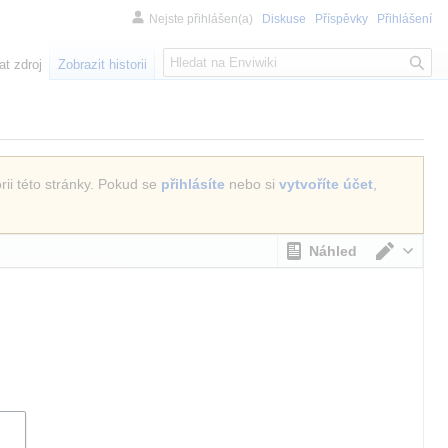
Nejste přihlášen(a)
Diskuse
Příspěvky
Přihlášení
H
at zdroj
Zobrazit historii
l
e
d
á
n
rii této stránky. Pokud se
přihlásíte
nebo si
vytvoříte účet
,
í
Náhled
Přepno