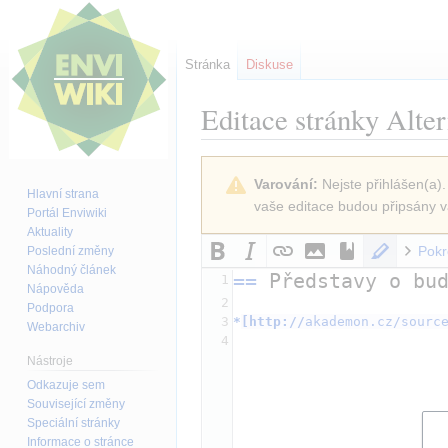
Stránka
Diskuse
Editace stránky
Alter
Skočit
Skočit
Varování:
Nejste přihlášen(a).
na
na
Hlavní strana
vaše editace budou připsány v
navigaci
vyhledávání
Portál Enviwiki
Aktuality
Pokr
Poslední změny
Náhodný článek
==
 Představy o bu
1
Nápověda
2
Podpora
3
*
[
http://
akademon.cz/sourc
Webarchiv
4
Nástroje
Odkazuje sem
Související změny
Speciální stránky
Informace o stránce