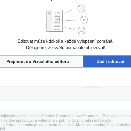
Editovat může kdokoli a každé vylepšení pomáhá.
Děkujeme, že světu pomáháte objevovat!
Přepnout do Vizuálního editoru
Začít editovat
řejňovány podle licencí Creative Commons Uveďte autora – Zachovejte licenc
milosrdně upravován a volně šířen, pak ho do Enviwiki neukládejte.
e vaším dílem nebo je zkopírován ze zdrojů, které nejsou chráněny autorský
NÍ!