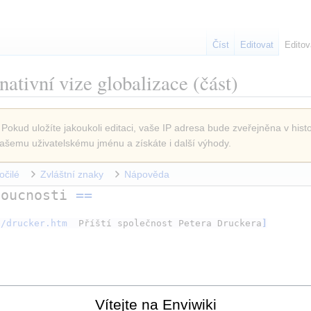
Číst
Editovat
Editov
nativní vize globalizace
(část)
 Pokud uložíte jakoukoli editaci, vaše IP adresa bude zveřejněna v histo
ašemu uživatelskému jménu a získáte i další výhody.
očilé
Zvláštní znaky
Nápověda
doucnosti 
==
e/drucker.htm
Příští společnost Petera Druckera
]
Vítejte na Enviwiki