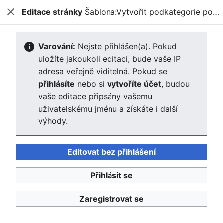
Editace stránky
Šablona:Vytvořit podkategorie podle zemí
Enviwiki
Zavřít
Hled
Editace stránky Šablona:Vytvořit
Varování:
Nejste přihlášen(a). Pokud
uložíte jakoukoli editaci, bude vaše IP
podkategorie podle zemí
adresa veřejně viditelná. Pokud se
přihlásíte
nebo si
vytvoříte účet
, budou
Editor se nyní načte. Pokud tuto zprávu stále vidíte po
vaše editace připsány vašemu
několika sekundách, prosím
obnovte stránku
.
uživatelskému jménu a získáte i další
výhody.
Editovat bez přihlášení
Enviwiki
Přihlásit se
Ochrana osobních údajů
Klasické
Zaregistrovat se