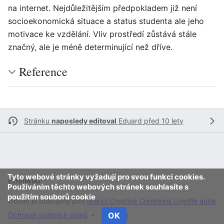
na internet. Nejdůležitějším předpokladem již není
socioekonomická situace a status studenta ale jeho
motivace ke vzdělání. Vliv prostředí zůstává stále
značný, ale je méně determinující než dříve.
Reference
Stránku
naposledy editoval
Eduard
před 10 lety
Tyto webové stránky vyžadují pro svou funkci cookies.
Enviwiki
Používáním těchto webových stránek souhlasíte s
použitím souborů cookie
Obsah je dostupný pod
licencí Creative Commons Uveďte autora 
Ochrana osobních údajů
Klasické
OK