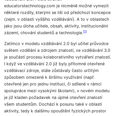
educatorstechnology.com je nicméně možné vymezit
některé rozdíly, kterými se liší od předchozí koncepce
(zejm. v oblasti vyššího vzdělávání). A to v oblastech
jako jsou úloha učitele, obsah, aktivity, institucionální
[
1
]
zázemí, chování studentů a technologie.
Zatímco v modelu vzdělávání 2.0 byl učitel průvodce
světem vzdělání a zdrojem znalostí, ve vzdělávání 3.0
je součástí procesu kolaborativního vytváření znalostí.
I když ve vzdělávání 2.0 již byly přítomné otevřené
vzdělávací zdroje, stále zůstávaly často určitým
způsobem omezené k širšímu využívání (např.
otevřené jen pro jednu instituci, či sdílené v rámci
spolupráce mezi vysokými školami), v novém modelu
je již kladen požadavek na úplné otevření znalostí
všem studentům. Dochází k posunu také v oblasti
aktivity, tedy k dalšímu opouštění fyzických prostor