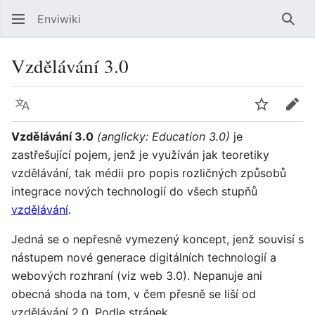
Enviwiki
Hled
Vzdělávání 3.0
Jazyk
Sledovat
Edit
Vzdělávání 3.0
(anglicky: Education 3.0)
je
zastřešující pojem, jenž je využíván jak teoretiky
vzdělávání, tak médii pro popis rozličných způsobů
integrace nových technologií do všech stupňů
vzdělávání
.
Jedná se o nepřesně vymezený koncept, jenž souvisí s
nástupem nové generace digitálních technologií a
webových rozhraní (viz web 3.0). Nepanuje ani
obecná shoda na tom, v čem přesně se liší od
vzdělávání 2.0. Podle stránek