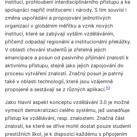
institucí, prohloubení interdisciplinárního přístupu a ke
spolupráci napříč institucemi i národy. S tím souvisí i
změna uspořádání a propojování jednotlivých
organizací v globálním měřítku a vznik nových
institucí, které se zabývají vyšším vzděláváním,
přičemž odpadají regionální a institucionální překážky.
V oblasti chování studentů je zřetelná jejich
emancipace a posun od pasivního přijímání znalostí k
aktivnímu přístupu, stejně jako jejich zapojování do
procesu vytváření znalostí. Značný posun je patrný
také v oblasti technologií, které jsou vzájemně
[
1
]
propojené a sestávají se z různých aplikací.
Jako hlavní aspekt konceptu vzdělávání 3.0 je možné
vymezit demokratizaci celého systému, jež usnadňuje
přístup ke vzdělávání, resp. znalostem. Značná část
znalostí, ke které se dříve mohli dostat pouze studenti
prestižních škol, je k dispozici každému s připojením