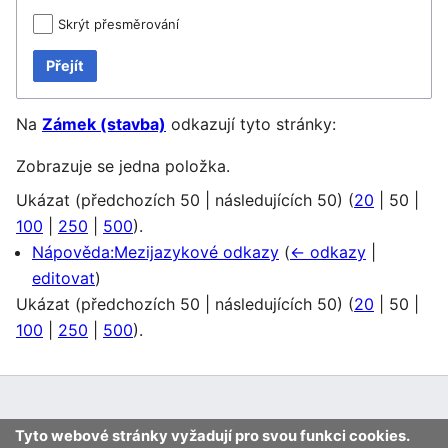
Skrýt přesměrování
Přejít
Na
Zámek (stavba)
odkazují tyto stránky:
Zobrazuje se jedna položka.
Ukázat (
předchozích 50
|
následujících 50
) (
20
|
50
|
100
|
250
|
500
).
Nápověda:Mezijazykové odkazy
(
← odkazy
|
editovat
)
Ukázat (
předchozích 50
|
následujících 50
) (
20
|
50
|
100
|
250
|
500
).
Tyto webové stránky vyžadují pro svou funkci cookies.