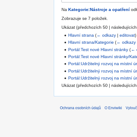
Na
Kategorie:Nástroje a opatření
odk
Zobrazuje se 7 položek.
Ukázat (
předchozích 50
|
následujících
Hlavní strana
(
← odkazy
|
editovat
)
Hlavní strana/Kategorie
(
← odkazy
Portál:Test nové Hlavní stránky
(
← 
Portál:Test nové Hlavní stránky/Kat
Portál:Udržitelný rozvoj na místní ú
Portál:Udržitelný rozvoj na místní 
Portál:Udržitelný rozvoj na místní ú
Ukázat (
předchozích 50
|
následujících
Ochrana osobních údajů
O Enviwiki
Vylouč