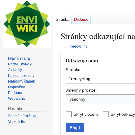
Stránka
Diskuse
Stránky odkazující n
←
Freecycling
Skočit
Skočit
Hlavní strana
Odkazuje sem
na
na
Portál Enviwiki
Stránka:
navigaci
vyhledávání
Aktuality
Poslední změny
Náhodný článek
Nápověda
Jmenný prostor:
Podpora
Webarchiv
všechny
Nástroje
Skrýt vložení
Skrýt odkazy
Speciální stránky
Verze k tisku
Přejít