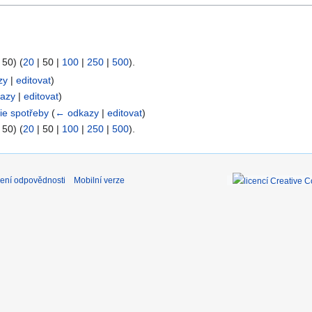
 50
) (
20
|
50
|
100
|
250
|
500
).
zy
|
editovat
)
azy
|
editovat
)
ie spotřeby
(
← odkazy
|
editovat
)
 50
) (
20
|
50
|
100
|
250
|
500
).
ení odpovědnosti
Mobilní verze