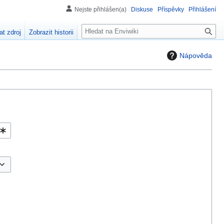
Nejste přihlášen(a)
Diskuse
Příspěvky
Přihlášení
H
at zdroj
Zobrazit historii
l
e
Nápověda
d
á
n
í