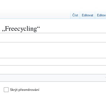
Číst
Editovat
Editov
a „Freecycling“
Skrýt přesměrování