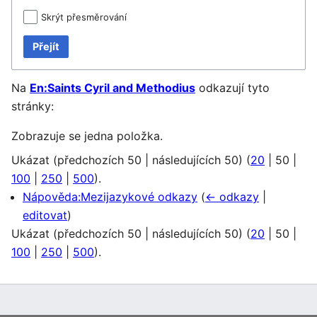
Skrýt přesměrování
Přejít
Na
En:Saints Cyril and Methodius
odkazují tyto
stránky:
Zobrazuje se jedna položka.
Ukázat (
předchozích 50
|
následujících 50
) (
20
|
50
|
100
|
250
|
500
).
Nápověda:Mezijazykové odkazy
(
← odkazy
|
editovat
)
Ukázat (
předchozích 50
|
následujících 50
) (
20
|
50
|
100
|
250
|
500
).