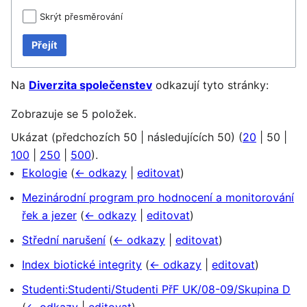
Skrýt přesměrování
Přejít
Na
Diverzita společenstev
odkazují tyto stránky:
Zobrazuje se 5 položek.
Ukázat (
předchozích 50
|
následujících 50
) (
20
|
50
|
100
|
250
|
500
).
Ekologie
(
← odkazy
|
editovat
)
Mezinárodní program pro hodnocení a monitorování
řek a jezer
(
← odkazy
|
editovat
)
Střední narušení
(
← odkazy
|
editovat
)
Index biotické integrity
(
← odkazy
|
editovat
)
Studenti:Studenti/Studenti PřF UK/08-09/Skupina D