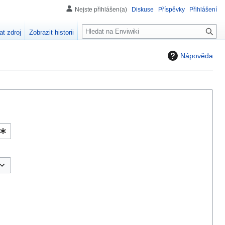
Nejste přihlášen(a)
Diskuse
Příspěvky
Přihlášení
H
at zdroj
Zobrazit historii
l
e
Nápověda
d
á
n
í