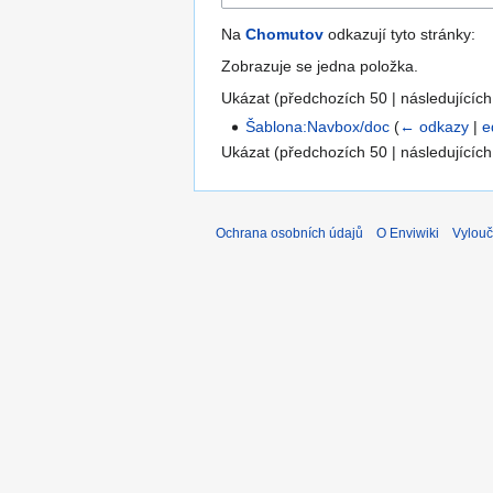
Na
Chomutov
odkazují tyto stránky:
Zobrazuje se jedna položka.
Ukázat (
předchozích 50
|
následujících
Šablona:Navbox/doc
(
← odkazy
|
e
Ukázat (
předchozích 50
|
následujících
Ochrana osobních údajů
O Enviwiki
Vylouč