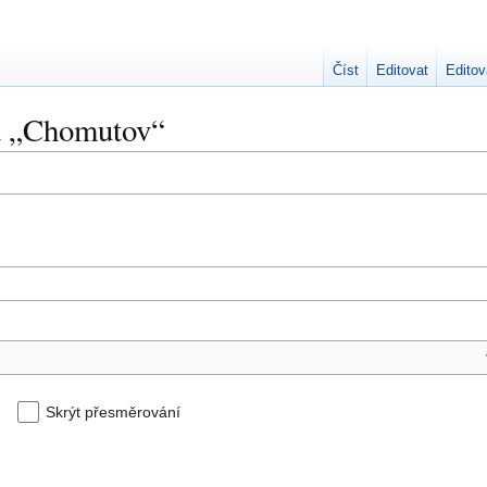
Číst
Editovat
Editov
na „Chomutov“
Skrýt přesměrování