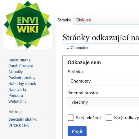
Stránka
Diskuse
Stránky odkazující 
←
Chomutov
Skočit
Skočit
Hlavní strana
Odkazuje sem
na
na
Portál Enviwiki
Stránka:
navigaci
vyhledávání
Aktuality
Poslední změny
Náhodný článek
Nápověda
Jmenný prostor:
Podpora
Webarchiv
všechny
Nástroje
Skrýt vložení
Skrýt odkazy
Speciální stránky
Verze k tisku
Přejít