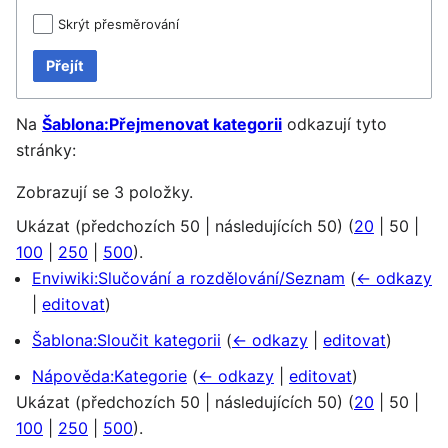
Skrýt přesměrování
Přejít
Na
Šablona:Přejmenovat kategorii
odkazují tyto
stránky:
Zobrazují se 3 položky.
Ukázat (
předchozích 50
|
následujících 50
) (
20
|
50
|
100
|
250
|
500
).
Enviwiki:Slučování a rozdělování/Seznam
(
← odkazy
|
editovat
)
Šablona:Sloučit kategorii
(
← odkazy
|
editovat
)
Nápověda:Kategorie
(
← odkazy
|
editovat
)
Ukázat (
předchozích 50
|
následujících 50
) (
20
|
50
|
100
|
250
|
500
).