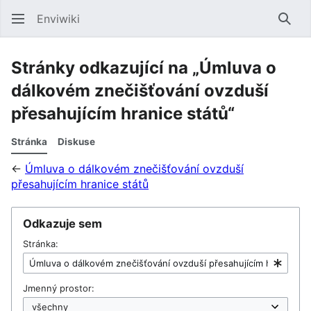
Enviwiki
Hled
Stránky odkazující na „Úmluva o
dálkovém znečišťování ovzduší
přesahujícím hranice států“
Stránka
Diskuse
←
Úmluva o dálkovém znečišťování ovzduší
přesahujícím hranice států
Odkazuje sem
Stránka:
Jmenný prostor: