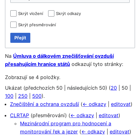
Skrýt vložení
Skrýt odkazy
Skrýt přesměrování
Přejít
Na
Úmluva o dálkovém znečišťování ovzduší
přesahujícím hranice států
odkazují tyto stránky:
Zobrazují se 4 položky.
Ukázat (
předchozích 50
|
následujících 50
) (
20
|
50
|
100
|
250
|
500
).
Znečištění a ochrana ovzduší
(
← odkazy
|
editovat
)
CLRTAP
(přesměrování)
(
← odkazy
|
editovat
)
Mezinárodní program pro hodnocení a
monitorování řek a jezer
(
← odkazy
|
editovat
)