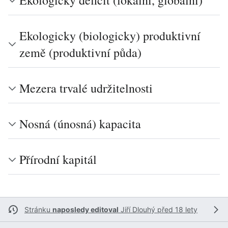
Ekologický deficit (lokální, globální)
Ekologicky (biologicky) produktivní
země (produktivní půda)
Mezera trvalé udržitelnosti
Nosná (únosná) kapacita
Přírodní kapitál
Stránku
naposledy editoval
Jiří Dlouhý
před 18 lety