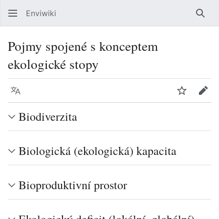
Enviwiki
Hled
Pojmy spojené s konceptem
ekologické stopy
Jazyk
Sledovat
Edit
Biodiverzita
Biologická (ekologická) kapacita
Bioproduktivní prostor