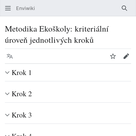
Enviwiki
Hled
Metodika Ekoškoly: kriteriální
úroveň jednotlivých kroků
Jazyk
Sledovat
Edit
Krok 1
Krok 2
Krok 3