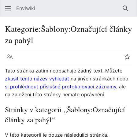
Enviwiki
Hled
Kategorie
:
Šablony:Označující články
za pahýl
Jazyk
Sled
Tato stránka zatím neobsahuje žádný text. Můžete
zkusit tento název vyhledat
na jiných stránkách nebo
si prohlédnout příslušné protokolovací záznamy
, ale
na založení této stránky nemáte oprávnění.
Stránky v kategorii „Šablony:Označující
články za pahýl“
V této kategorii je pouze následující stránka.