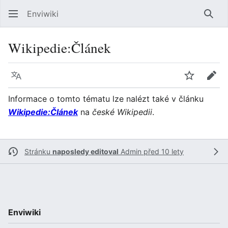
Enviwiki
Hled
Wikipedie:Článek
Jazyk
Sledovat
Edit
Informace o tomto tématu lze nalézt také v článku
Wikipedie:Článek
na
české Wikipedii
.
Stránku
naposledy editoval
Admin
před 10 lety
Enviwiki