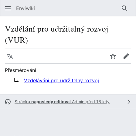
Enviwiki
Hled
Vzdělání pro udržitelný rozvoj
(VUR)
Jazyk
Sledovat
Edit
Přesměrování
Přesměrování na:
Vzdělávání pro udržitelný rozvoj
Stránku
naposledy editoval
Admin
před 16 lety