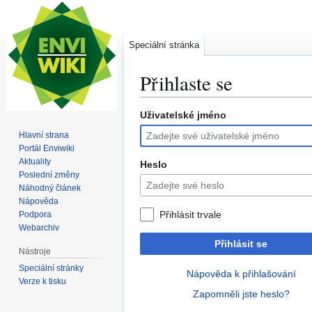
Speciální stránka
Přihlaste se
Uživatelské jméno
Skočit
Skočit
na
na
Hlavní strana
navigaci
vyhledávání
Portál Enviwiki
Aktuality
Heslo
Poslední změny
Náhodný článek
Nápověda
Přihlásit trvale
Podpora
Webarchiv
Přihlásit se
Nástroje
Speciální stránky
Nápověda k přihlašování
Verze k tisku
Zapomněli jste heslo?