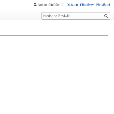
Nejste přihlášen(a)
Diskuse
Příspěvky
Přihlášení
H
l
e
d
á
n
í