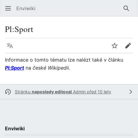
Enviwiki
Hled
Pl:Sport
Jazyk
Sledovat
Edit
Informace o tomto tématu lze nalézt také v článku
Pl:Sport
na
české Wikipedii
.
Stránku
naposledy editoval
Admin
před 10 lety
Enviwiki