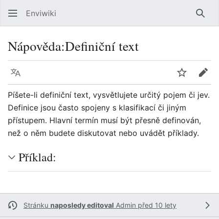
Enviwiki
Hled
Nápověda
:
Definiční text
Jazyk
Sledovat
Edit
Píšete-li definiční text, vysvětlujete určitý pojem či jev.
Definice jsou často spojeny s klasifikací či jiným
přístupem. Hlavní termín musí být přesně definován,
než o něm budete diskutovat nebo uvádět příklady.
Příklad:
Stránku
naposledy editoval
Admin
před 10 lety