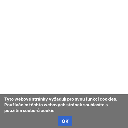
institucích, ale její cílovou skupinou jsou všechny
věkové kategorie. Motto lesních pedagogů zní: „ O
lese se učit v lese.“
Historie
Cíle lesní pedagogiky
Lesní pedagogika v ČR
Hodina lesní pedagogiky
Tyto webové stránky vyžadují pro svou funkci cookies.
Používáním těchto webových stránek souhlasíte s
Zdroje
použitím souborů cookie
OK