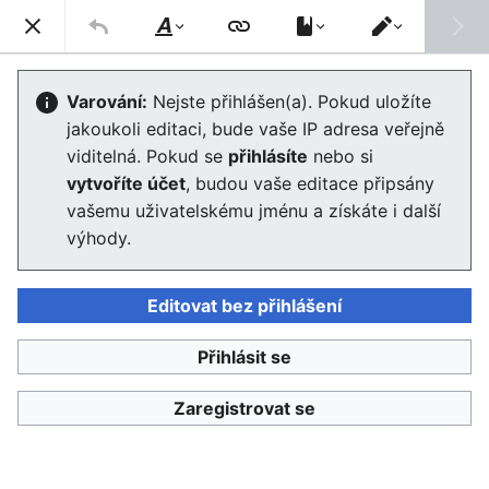
Enviwiki
Hled
Styl
Přepnout
textu
editor
Lesní pedagogika
Varování:
Nejste přihlášen(a). Pokud uložíte
jakoukoli editaci, bude vaše IP adresa veřejně
viditelná. Pokud se
přihlásíte
nebo si
Jazyk
Sledovat
Edit
vytvoříte účet
, budou vaše editace připsány
vašemu uživatelskému jménu a získáte i další
výhody.
Lesní pedagogika je metoda vzdělávání a vyučování
praktikovaná zpravidla v prostředí lesa. Hledá principy
fungování lesa ve vzájemných souvislostech a snaží se
Editovat bez přihlášení
prostřednictvím aktivního prožitku předávat pojem
trvalé udržitelnosti na příkladech z lesnictví. Vznikla z
Přihlásit se
potřeby přiblížit modernímu člověku les, představit
Zaregistrovat se
základní principy jeho fungování a nabídnout velké
spektrum možností jeho využití. Lesní pedagogika je
nejčastěji používaná ve školních vzdělávacích