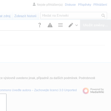
Nejste přihlášen(a)
Diskuse
Příspěvky
Přihlášení
H
at zdroj
Zobrazit historii
l
e
Uložit změny…
d
Možnosti stránky
Přepnout editor
á
n
í
nce výslovně uvedeno jinak, případně za dalších podmínek. Podrobnosti