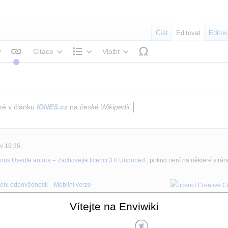
Číst
Editovat
Editov
Citace
Vložit
tyl textu
Struktura
aké v článku
IDNES.cz
na
české Wikipedii
.
v 19:35.
ons Uveďte autora – Zachovejte licenci 3.0 Unported
, pokud není na některé strá
ení odpovědnosti
Mobilní verze
Vítejte na Enviwiki