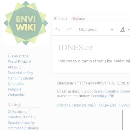
Stránka
Diskuse
Odstavec
S
IDNES.cz
Hlavní strana
Skočit
Skočit
Informace o tomto tématu lze nalézt t
Portál Enviwiki
na
na
Aktuality
Poslední změny
navigaci
vyhledávání
Náhodný článek
Stránka byla naposledy editována 20. 5. 2016 
Nápověda
Podpora
Obsah je dostupný pod
licencí Creative Comm
Webarchiv
naleznete na stránce
Podmínky užití
.
Nástroje
Ochrana osobních údajů
O Enviwiki
Vylouč
Odkazuje sem
Související změny
Speciální stránky
Informace o stránce