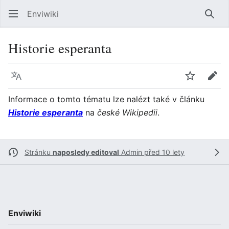
Enviwiki
Hled
Historie esperanta
Jazyk
Sledovat
Edit
Informace o tomto tématu lze nalézt také v článku
Historie esperanta
na
české Wikipedii
.
Stránku
naposledy editoval
Admin
před 10 lety
Enviwiki