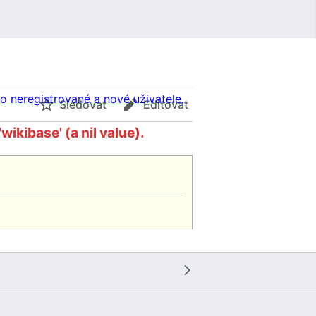
Sledovat
Editovat
kibase' (a nil value).