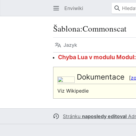
Enviwiki
Šablona
:
Commonscat
Jazyk
Chyba Lua v modulu Modul:Co
Dokumentace
[
zo
Viz Wikipedie
Stránku
naposledy editoval
Ad