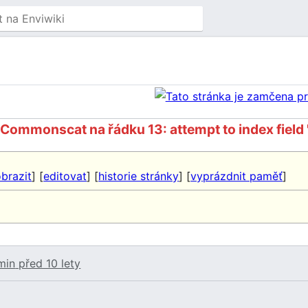
mmonscat na řádku 13: attempt to index field 'wi
brazit
] [
editovat
] [
historie stránky
] [
vyprázdnit paměť
]
min
před 10 lety