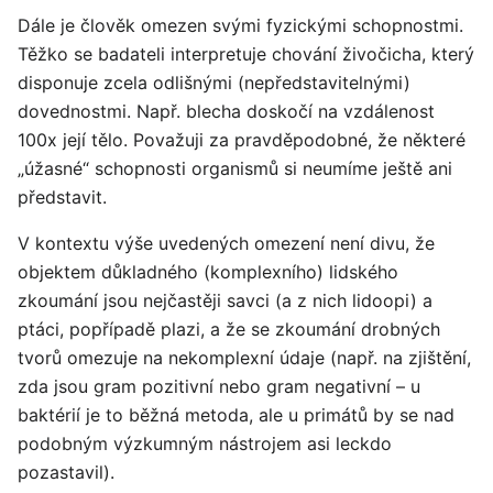
Dále je člověk omezen svými fyzickými schopnostmi.
Těžko se badateli interpretuje chování živočicha, který
disponuje zcela odlišnými (nepředstavitelnými)
dovednostmi. Např. blecha doskočí na vzdálenost
100x její tělo. Považuji za pravděpodobné, že některé
„úžasné“ schopnosti organismů si neumíme ještě ani
představit.
V kontextu výše uvedených omezení není divu, že
objektem důkladného (komplexního) lidského
zkoumání jsou nejčastěji savci (a z nich lidoopi) a
ptáci, popřípadě plazi, a že se zkoumání drobných
tvorů omezuje na nekomplexní údaje (např. na zjištění,
zda jsou gram pozitivní nebo gram negativní – u
baktérií je to běžná metoda, ale u primátů by se nad
podobným výzkumným nástrojem asi leckdo
pozastavil).