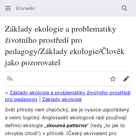
Enviwiki
Hled
Základy ekologie a problematiky
životního prostředí pro
pedagogy/Základy ekologie/Člověk
jako pozorovatel
Jazyk
Sledovat
Edit
<
Základy ekologie a problematiky životního prostředí
pro pedagogy
|
Základy ekologie
Svět přírody není chaotický, ale je vysoce uspořádaný
a velmi logický. Anglosasští ekologové rádi používají
definici ekologie
„zkoumá patterns“
(tedy „to jak to
obvykle chodí“) v přírodě. (Český ekvivalent pro