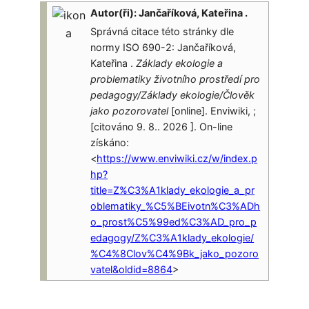
Autor(ři): Jančaříková, Kateřina .
Správná citace této stránky dle
normy ISO 690-2: Jančaříková,
Kateřina .
Základy ekologie a
problematiky životního prostředí pro
pedagogy/Základy ekologie/Člověk
jako pozorovatel
[online]. Enviwiki, ;
[citováno 9. 8.. 2026 ]. On-line
získáno:
<
https://www.enviwiki.cz/w/index.p
hp?
title=Z%C3%A1klady_ekologie_a_pr
oblematiky_%C5%BEivotn%C3%ADh
o_prost%C5%99ed%C3%AD_pro_p
edagogy/Z%C3%A1klady_ekologie/
%C4%8Clov%C4%9Bk_jako_pozoro
vatel&oldid=8864
>