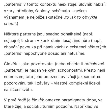
„patterns“ v tomto kontextu neexistuje. Slovník nabízí:
vzory, předlohy, šablony, schémata – ovšem
významem je nejblíže skutečně
„to jak to obvykle
chodí“
.)
Některé patterns jsou snadno odhalitelné (např.
nejhojnější strom v konkrétním lese), jiné hůře (např.
chování pavouka při námluvách) a existenci některých
„patterns“ nepochybně dosud ani netušíme.
Člověk – jako pozorovatel (nebo chcete-li
odhalovač
„patterns“
) je nadán velkými schopnostmi. Přesto není
neomezen; tato jeho omezení ovlivňují jak samotná
pozorování, tak i závěry – vlastně komplexní lidské
nahlížení světa.
V prvé řadě je člověk omezen paradigmaty doby, ve
které žije, a sociokulturním pozadím. Například ve