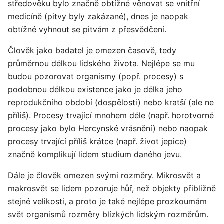
středověku bylo značně obtížné věnovat se vnitřní
medicíně (pitvy byly zakázané), dnes je naopak
obtížné vyhnout se pitvám z přesvědčení.
Člověk jako badatel je omezen časově, tedy
průměrnou délkou lidského života. Nejlépe se mu
budou pozorovat organismy (popř. procesy) s
podobnou délkou existence jako je délka jeho
reprodukčního období (dospělosti) nebo kratší (ale ne
příliš). Procesy trvající mnohem déle (např. horotvorné
procesy jako bylo Hercynské vrásnění) nebo naopak
procesy trvající příliš krátce (např. život jepice)
značně komplikují lidem studium daného jevu.
Dále je člověk omezen svými rozměry. Mikrosvět a
makrosvět se lidem pozoruje hůř, než objekty přibližně
stejné velikosti, a proto je také nejlépe prozkoumám
svět organismů rozměry blízkých lidským rozměrům.